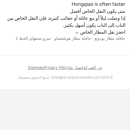
Hongqiao is often faster
متى يكون النقل الخاص أفضل
إذا وصلت ليلاً أو مع عائلة أو حقائب كثيرة، فإن النقل الخاص من
الباب إلى الباب يكون أسهل بكثير.
احجز نقل المطار الخاص →
حافلة مطار بودونغ
·
حافلة مطار هونغتشياو
·
مترو شنغهاي الخط 2
عن الشركة
اتصل بنا
Privacy Policy
Sitemap
© 2026 Shanghai-airport-transfer.com. جميع الحقوق محفوظة.