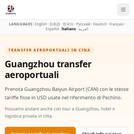
LANGUAGES:
English
·
日本語
·
한국어
·
Русский
·
Deutsch
·
Français
·
Español
·
Italiano
·
العربية
TRANSFER AEROPORTUALI IN CINA
Guangzhou transfer
aeroportuali
Prenota Guangzhou Baiyun Airport (CAN) con le stesse
tariffe fisse in USD usate nel riferimento di Pechino.
Possiamo aiutare anche con tour a Guangzhou, hotel e
logistica privata in citta.
Prenota transfer Guangzhou
Chiedi info sui tour