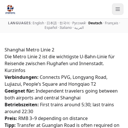
LANGUAGES:
English
·
日本語
·
한국어
·
Русский
·
Deutsch
·
Français
·
Español
·
Italiano
·
العربية
Shanghai Metro Linie 2
Die Metro Linie 2 ist die wichtigste U-Bahn-Linie für
Reisende zwischen Flughafen und Innenstadt.
Kurzinfos
Verbindungen:
Connects PVG, Longyang Road,
Lujiazui, People’s Square and Hongqiao T2
Geeignet für:
Independent travelers going between
both airports and central Shanghai
Betriebszeiten:
First trains around 5:30; last trains
around 22:30
Preis:
RMB 3–9 depending on distance
Tipp:
Transfer at Guanglan Road is often required on