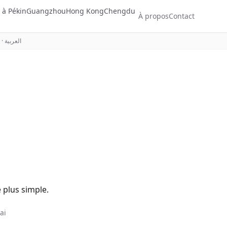
s à Pékin
Guangzhou
Hong Kong
Chengdu
À propos
Contact
·
العربية
 plus simple.
ai