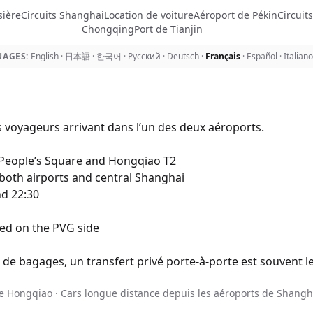
sière
Circuits Shanghai
Location de voiture
Aéroport de Pékin
Circuit
Chongqing
Port de Tianjin
AGES:
English
·
日本語
·
한국어
·
Русский
·
Deutsch
·
Français
·
Español
·
Italiano
les voyageurs arrivant dans l’un des deux aéroports.
 People’s Square and Hongqiao T2
oth airports and central Shanghai
nd 22:30
red on the PVG side
 de bagages, un transfert privé porte-à-porte est souvent le
de Hongqiao
·
Cars longue distance depuis les aéroports de Shangh