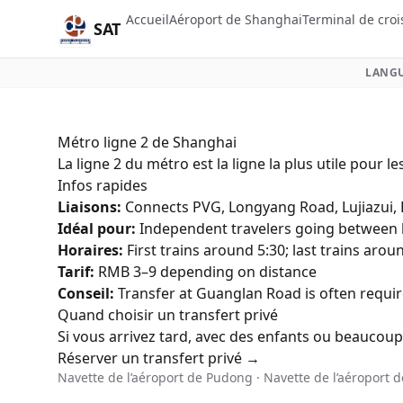
Accueil
Aéroport de Shanghai
Terminal de croi
SAT
LANGU
Métro ligne 2 de Shanghai
La ligne 2 du métro est la ligne la plus utile pour 
Infos rapides
Liaisons:
Connects PVG, Longyang Road, Lujiazui,
Idéal pour:
Independent travelers going between b
Horaires:
First trains around 5:30; last trains arou
Tarif:
RMB 3–9 depending on distance
Conseil:
Transfer at Guanglan Road is often requi
Quand choisir un transfert privé
Si vous arrivez tard, avec des enfants ou beaucoup
Réserver un transfert privé →
Navette de l’aéroport de Pudong
·
Navette de l’aéroport 